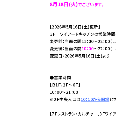
8月18日(火)
でございます。
【2026年5月16日(土)更新】
３F ワイアードキッチンの営業時間
変更前：当面の間11：00～22：00（L.O
変更後
：当面の間
10：00
～22：00（L.
変更日：2026年5月16日(土)より
●営業時間
【Ｂ1Ｆ、2Ｆ～6Ｆ】
10：00～21：00
※2Ｆ中央入口は
10：10から開場
と
【7Ｆレストラン・カルチャー、3Ｆワイ