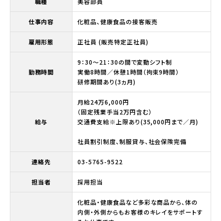
職種
美容部員
仕事内容
化粧品、健康食品の接客販売
雇用形態
正社員 (販売特定正社員)
9：30～21：30の間で変動シフト制
勤務時間
実働8時間／休憩1時間（拘束9時間）
研修期間あり(3ヵ月)
月給24万6,000円
（固定残業手当2万円含む）
給与
交通費支給※上限あり(35,000円まで／月)
社員割引制度、制服貸与、社会保険完備
連絡先
03-5765-9522
担当者
採用担当
化粧品・健康食品など多彩な商品から、体の
内側・外側からもお客様のキレイをサポートす