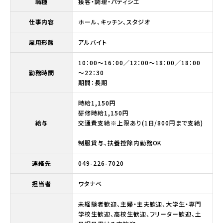
職種
接客・調理・パティシエ
仕事内容
ホール、キッチン、スタジオ
雇用形態
アルバイト
10：00～16：00／12：00～18：00／18：00
勤務時間
～22：30
期間：長期
時給1,150円
研修時給1,150円
給与
交通費支給※上限あり(1日/800円まで支給)
制服貸与、扶養控除内勤務OK
連絡先
049-226-7020
担当者
ワタナベ
未経験者歓迎、主婦・主夫歓迎、大学生・専門
学校生歓迎、高校生歓迎、フリーター歓迎、土