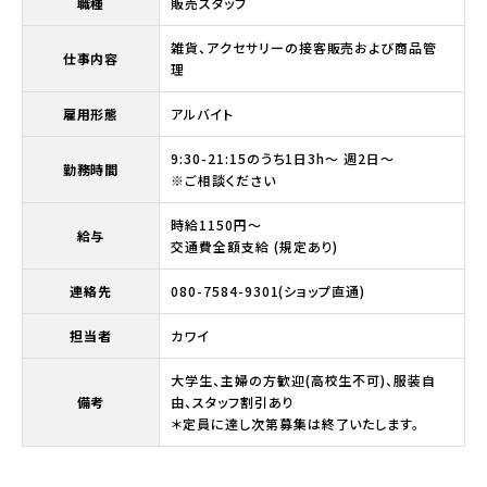
職種
販売スタッフ
雑貨、アクセサリーの接客販売および商品管
仕事内容
理
雇用形態
アルバイト
9:30-21:15のうち1日3h〜 週2日〜
勤務時間
※ご相談ください
時給1150円〜
給与
交通費全額支給 (規定あり)
連絡先
080-7584-9301(ショップ直通)
担当者
カワイ
大学生、主婦の方歓迎(高校生不可)、服装自
備考
由、スタッフ割引あり
＊定員に達し次第募集は終了いたします。