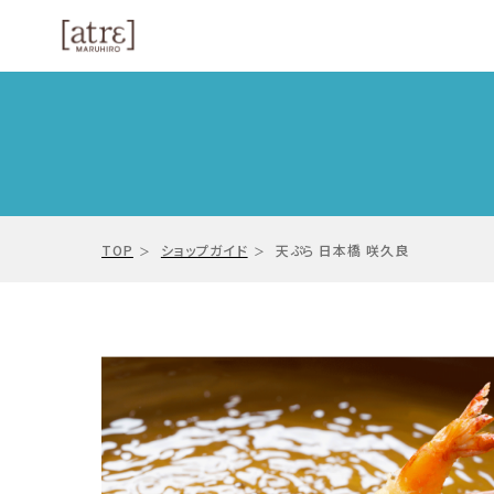
TOP
ショップガイド
天ぷら 日本橋 咲久良