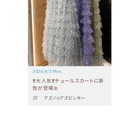
2026/8/3 Mon.
❣️大人気❣️チュールスカートに新
色が登場🎀
3F
アズノゥアズピンキー