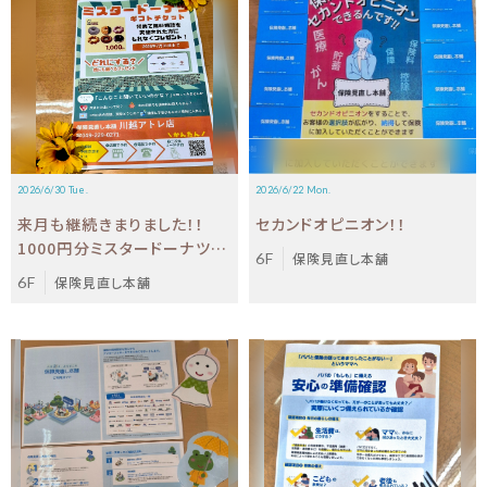
2026/6/30 Tue.
2026/6/22 Mon.
来月も継続きまりました！！
セカンドオピニオン！！
1000円分ミスタードーナツギ
6F
保険見直し本舗
フトチケットプレゼント🍩🍩
6F
保険見直し本舗