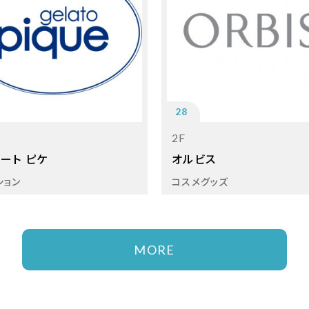
28
2F
ート ピケ
オルビス
ション
コスメグッズ
MORE