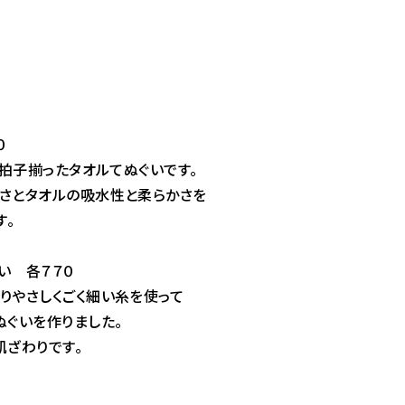
０
子揃ったタオルてぬぐいです。
タオルの吸水性と柔らかさを
。
 各７７０
さしくごく細い糸を使って
いを作りました。
わりです。