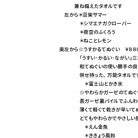
兼ね備えたタオルです
左から＊豆柴サマー
＊シマエナガクローバー
＊夜空のふくろう
＊ねことレモン
奥左から☆うすかるてぬぐい ￥８８
「うすい･かるい･ながい」三拍
和てぬぐいの使い勝手の良さと
併せ持った、 万能タオルです
＊富士山とかき氷
☆やわらかガーゼのてぬぐい
表ガーゼ裏パイルでふんわりや
薄くて軽くて乾きが早いてぬぐ
とてもやわらかでやさしい肌ざ
＊えん金魚
＊ききょう風鈴